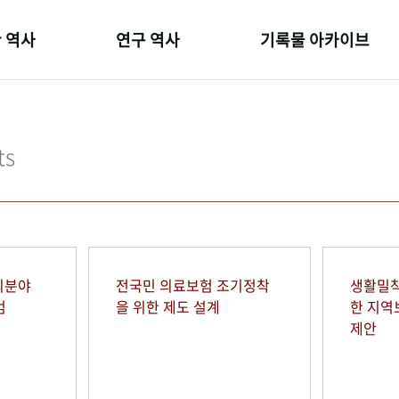
 역사
연구 역사
기록물 아카이브
온 길
정책과 연구
사진 아카이브
 변천사
키워드로 보는 연구 역사
문서 기록물
ts
 기관장
연구자들
행정박물
 사람들
간행물 변천사
영상 기록물
회분야
전국민 의료보험 조기정착
생활밀착
범
을 위한 제도 설계
한 지
제안