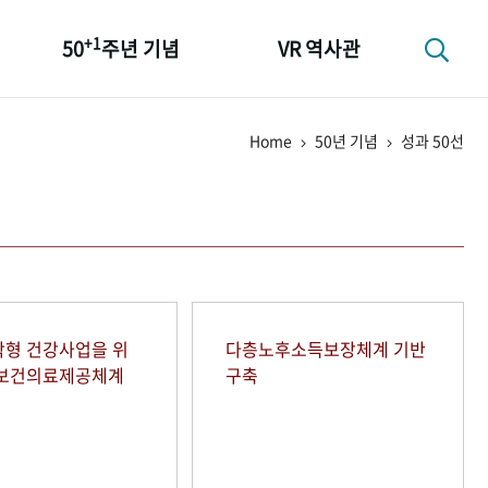
+1
50
주년 기념
VR 역사관
성과 50선
Home
50년 기념
성과 50선
숫자로 보는 50년
+1
50
주년 광장
세계와 함께 한 KIHASA
형 건강사업을 위
다층노후소득보장체계 기반
역보건의료제공체계
구축