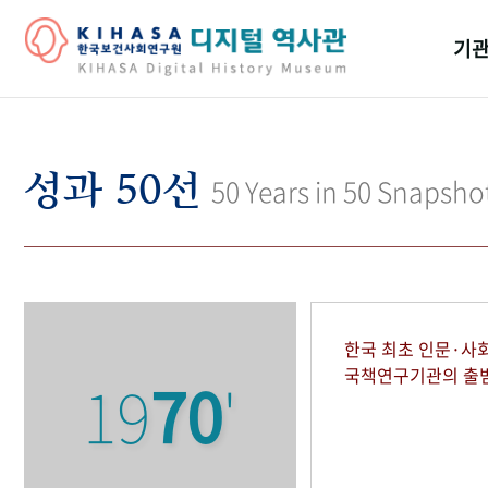
기관
걸어
기관
성과 50선
50 Years in 50 Snapsho
역대
연구원
한국 최초 인문·사
국책연구기관의 출
19
70
'