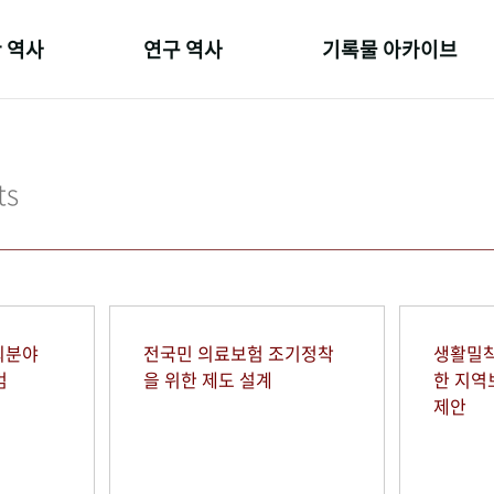
 역사
연구 역사
기록물 아카이브
온 길
정책과 연구
사진 아카이브
 변천사
키워드로 보는 연구 역사
문서 기록물
ts
 기관장
연구자들
행정박물
 사람들
간행물 변천사
영상 기록물
회분야
전국민 의료보험 조기정착
생활밀착
범
을 위한 제도 설계
한 지
제안