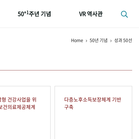
+1
50
주년 기념
VR 역사관
성과 50선
Home
50년 기념
성과 50선
숫자로 보는 50년
+1
50
주년 광장
세계와 함께 한 KIHASA
형 건강사업을 위
다층노후소득보장체계 기반
역보건의료제공체계
구축