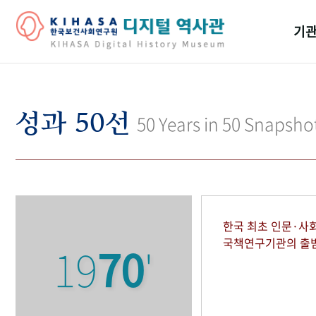
기관
걸어
기관
성과 50선
50 Years in 50 Snapsho
역대
연구원
한국 최초 인문·사
국책연구기관의 출
19
70
'