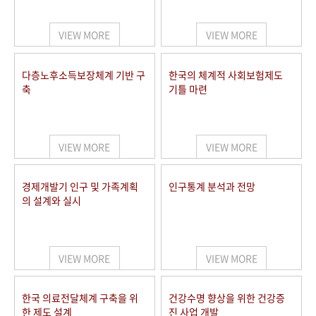
+1
성과 50선
숫자로 보는 50년
50
주년 광장
세계와 함께 한 KIHASA
VIEW MORE
VIEW MORE
VR 역사관
다층노후소득보장체계 기반 구
한국의 체계적 사회보험제도
축
기틀 마련
VIEW MORE
VIEW MORE
경제개발기 인구 및 가족계획
인구통계 분석과 전망
의 설계와 실시
VIEW MORE
VIEW MORE
한국 의료전달체계 구축을 위
건강수명 향상을 위한 건강증
한 제도 설계
진 사업 개발