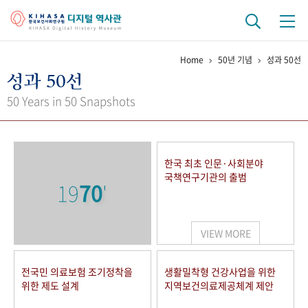
Home
50년 기념
성과 50선
기관 역사
성과 50선
걸어온 길
기관 변천사
역대 기관장
연구원 사람들
50 Years in 50 Snapshots
연구 역사
정책과 연구
키워드로 보는 연구 역사
연구자들
한국 최초 인문·사회분야
간행물 변천사
국책연구기관의 출범
19
70
'
기록물 아카이브
VIEW MORE
사진 아카이브
문서 기록물
행정박물
영상 기록물
전국민 의료보험 조기정착을
생활밀착형 건강사업을 위한
위한 제도 설계
지역보건의료제공체계 제안
+1
50
주년 기념