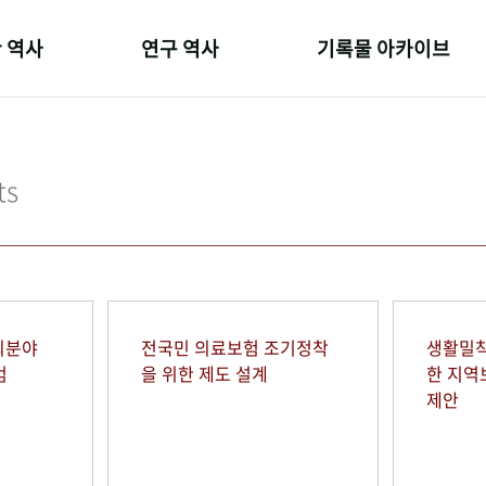
 역사
연구 역사
기록물 아카이브
온 길
정책과 연구
사진 아카이브
 변천사
키워드로 보는 연구 역사
문서 기록물
ts
 기관장
연구자들
행정박물
 사람들
간행물 변천사
영상 기록물
회분야
전국민 의료보험 조기정착
생활밀착
범
을 위한 제도 설계
한 지
제안