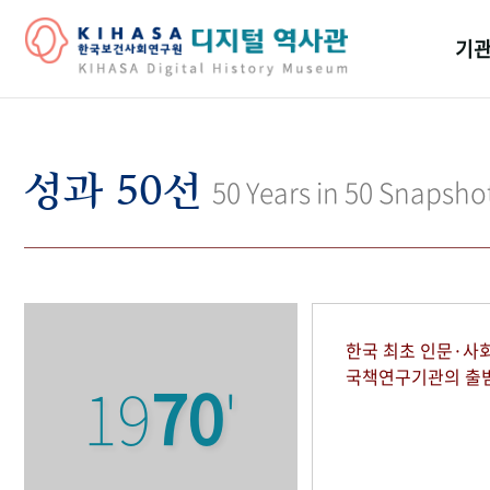
기관
걸어
기관
성과 50선
50 Years in 50 Snapsho
역대
연구원
한국 최초 인문·사
국책연구기관의 출
19
70
'