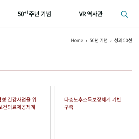
+1
50
주년 기념
VR 역사관
성과 50선
Home
50년 기념
성과 50선
숫자로 보는 50년
+1
50
주년 광장
세계와 함께 한 KIHASA
형 건강사업을 위
다층노후소득보장체계 기반
역보건의료제공체계
구축