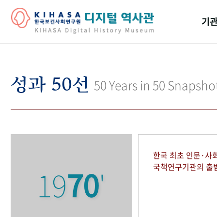
기관
걸어
기관
성과 50선
50 Years in 50 Snapsho
역대
연구원
한국 최초 인문·사
국책연구기관의 출
19
70
'