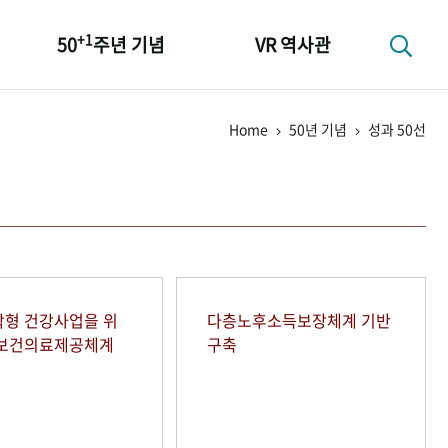
+1
50
주년 기념
VR 역사관
성과 50선
Home
50년 기념
성과 50선
숫자로 보는 50년
+1
50
주년 광장
세계와 함께 한 KIHASA
형 건강사업을 위
다층노후소득보장체계 기반
역보건의료제공체계
구축