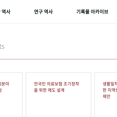
 역사
연구 역사
기록물 아카이브
온 길
정책과 연구
사진 아카이브
 변천사
키워드로 보는 연구 역사
문서 기록물
ts
 기관장
연구자들
행정박물
 사람들
간행물 변천사
영상 기록물
회분야
전국민 의료보험 조기정착
생활밀착
범
을 위한 제도 설계
한 지
제안