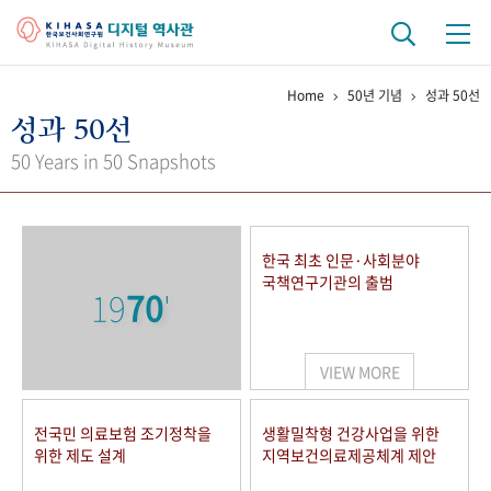
Home
50년 기념
성과 50선
기관 역사
성과 50선
걸어온 길
기관 변천사
역대 기관장
연구원 사람들
50 Years in 50 Snapshots
연구 역사
정책과 연구
키워드로 보는 연구 역사
연구자들
한국 최초 인문·사회분야
간행물 변천사
국책연구기관의 출범
19
70
'
기록물 아카이브
VIEW MORE
사진 아카이브
문서 기록물
행정박물
영상 기록물
전국민 의료보험 조기정착을
생활밀착형 건강사업을 위한
위한 제도 설계
지역보건의료제공체계 제안
+1
50
주년 기념