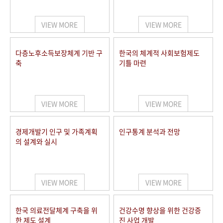
+1
성과 50선
숫자로 보는 50년
50
주년 광장
세계와 함께 한 KIHASA
VIEW MORE
VIEW MORE
VR 역사관
다층노후소득보장체계 기반 구
한국의 체계적 사회보험제도
축
기틀 마련
VIEW MORE
VIEW MORE
경제개발기 인구 및 가족계획
인구통계 분석과 전망
의 설계와 실시
VIEW MORE
VIEW MORE
한국 의료전달체계 구축을 위
건강수명 향상을 위한 건강증
한 제도 설계
진 사업 개발