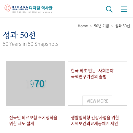
Home
50년 기념
성과 50선
기관 역사
성과 50선
걸어온 길
기관 변천사
역대 기관장
연구원 사람들
50 Years in 50 Snapshots
연구 역사
정책과 연구
키워드로 보는 연구 역사
연구자들
한국 최초 인문·사회분야
간행물 변천사
국책연구기관의 출범
19
70
'
기록물 아카이브
VIEW MORE
사진 아카이브
문서 기록물
행정박물
영상 기록물
전국민 의료보험 조기정착을
생활밀착형 건강사업을 위한
위한 제도 설계
지역보건의료제공체계 제안
+1
50
주년 기념