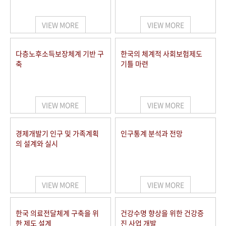
+1
성과 50선
숫자로 보는 50년
50
주년 광장
세계와 함께 한 KIHASA
VIEW MORE
VIEW MORE
VR 역사관
다층노후소득보장체계 기반 구
한국의 체계적 사회보험제도
축
기틀 마련
VIEW MORE
VIEW MORE
경제개발기 인구 및 가족계획
인구통계 분석과 전망
의 설계와 실시
VIEW MORE
VIEW MORE
한국 의료전달체계 구축을 위
건강수명 향상을 위한 건강증
한 제도 설계
진 사업 개발