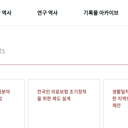
 역사
연구 역사
기록물 아카이브
온 길
정책과 연구
사진 아카이브
 변천사
키워드로 보는 연구 역사
문서 기록물
ts
 기관장
연구자들
행정박물
 사람들
간행물 변천사
영상 기록물
회분야
전국민 의료보험 조기정착
생활밀착
범
을 위한 제도 설계
한 지
제안