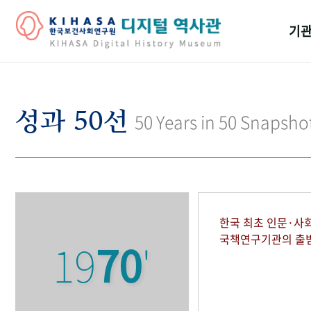
기관
걸어
기관
성과 50선
50 Years in 50 Snapsho
역대
연구원
한국 최초 인문·사
국책연구기관의 출
19
70
'