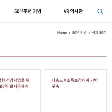
+1
50
주년 기념
VR 역사관
성과 50선
Home
50년 기념
성과 50선
숫자로 보는 50년
+1
50
주년 광장
세계와 함께 한 KIHASA
형 건강사업을 위
다층노후소득보장체계 기반
역보건의료제공체계
구축