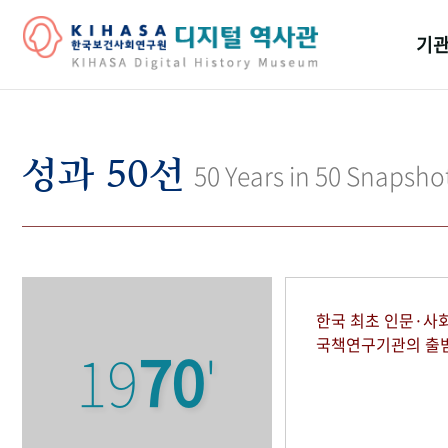
기관
걸어
기관
성과 50선
50 Years in 50 Snapsho
역대
연구원
한국 최초 인문·사
국책연구기관의 출
19
70
'