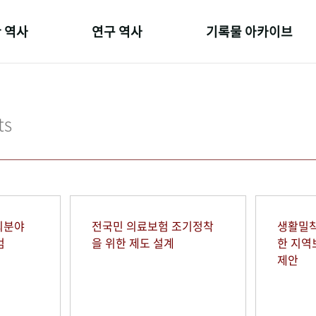
 역사
연구 역사
기록물 아카이브
온 길
정책과 연구
사진 아카이브
 변천사
키워드로 보는 연구 역사
문서 기록물
ts
 기관장
연구자들
행정박물
 사람들
간행물 변천사
영상 기록물
회분야
전국민 의료보험 조기정착
생활밀착
범
을 위한 제도 설계
한 지
제안