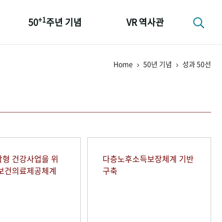
+1
50
주년 기념
VR 역사관
성과 50선
Home
50년 기념
성과 50선
숫자로 보는 50년
+1
50
주년 광장
세계와 함께 한 KIHASA
형 건강사업을 위
다층노후소득보장체계 기반
역보건의료제공체계
구축