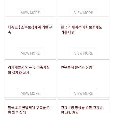
+1
성과 50선
숫자로 보는 50년
50
주년 광장
세계와 함께 한 KIHASA
VIEW MORE
VIEW MORE
VR 역사관
다층노후소득보장체계 기반 구
한국의 체계적 사회보험제도
축
기틀 마련
VIEW MORE
VIEW MORE
경제개발기 인구 및 가족계획
인구통계 분석과 전망
의 설계와 실시
VIEW MORE
VIEW MORE
한국 의료전달체계 구축을 위
건강수명 향상을 위한 건강증
한 제도 설계
진 사업 개발