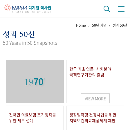
Home
50년 기념
성과 50선
기관 역사
성과 50선
걸어온 길
기관 변천사
역대 기관장
연구원 사람들
50 Years in 50 Snapshots
연구 역사
정책과 연구
키워드로 보는 연구 역사
연구자들
한국 최초 인문·사회분야
간행물 변천사
국책연구기관의 출범
19
70
'
기록물 아카이브
VIEW MORE
사진 아카이브
문서 기록물
행정박물
영상 기록물
전국민 의료보험 조기정착을
생활밀착형 건강사업을 위한
위한 제도 설계
지역보건의료제공체계 제안
+1
50
주년 기념