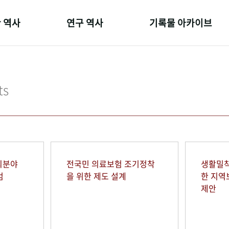
 역사
연구 역사
기록물 아카이브
온 길
정책과 연구
사진 아카이브
 변천사
키워드로 보는 연구 역사
문서 기록물
ts
 기관장
연구자들
행정박물
 사람들
간행물 변천사
영상 기록물
회분야
전국민 의료보험 조기정착
생활밀착
범
을 위한 제도 설계
한 지
제안