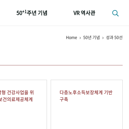
+1
50
주년 기념
VR 역사관
성과 50선
Home
50년 기념
성과 50선
숫자로 보는 50년
+1
50
주년 광장
세계와 함께 한 KIHASA
형 건강사업을 위
다층노후소득보장체계 기반
역보건의료제공체계
구축