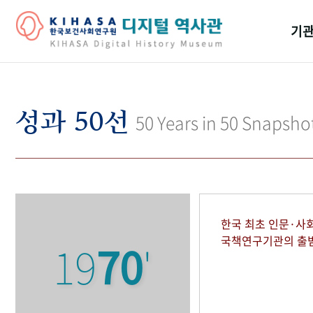
기관
걸어
기관
성과 50선
50 Years in 50 Snapsho
역대
연구원
한국 최초 인문·사
국책연구기관의 출
19
70
'