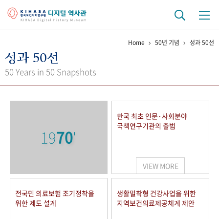
Home
50년 기념
성과 50선
기관 역사
성과 50선
걸어온 길
기관 변천사
역대 기관장
연구원 사람들
50 Years in 50 Snapshots
연구 역사
정책과 연구
키워드로 보는 연구 역사
연구자들
한국 최초 인문·사회분야
간행물 변천사
국책연구기관의 출범
19
70
'
기록물 아카이브
VIEW MORE
사진 아카이브
문서 기록물
행정박물
영상 기록물
전국민 의료보험 조기정착을
생활밀착형 건강사업을 위한
위한 제도 설계
지역보건의료제공체계 제안
+1
50
주년 기념