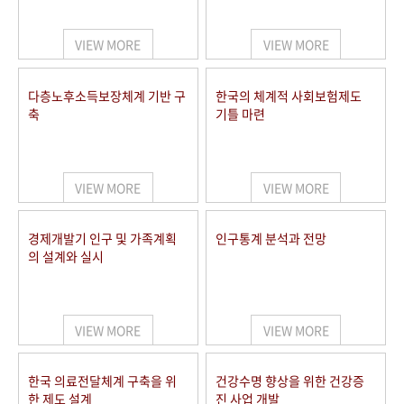
+1
성과 50선
숫자로 보는 50년
50
주년 광장
세계와 함께 한 KIHASA
VIEW MORE
VIEW MORE
VR 역사관
다층노후소득보장체계 기반 구
한국의 체계적 사회보험제도
축
기틀 마련
VIEW MORE
VIEW MORE
경제개발기 인구 및 가족계획
인구통계 분석과 전망
의 설계와 실시
VIEW MORE
VIEW MORE
한국 의료전달체계 구축을 위
건강수명 향상을 위한 건강증
한 제도 설계
진 사업 개발