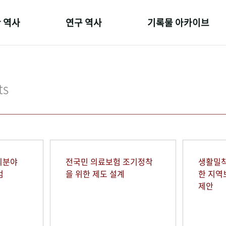
 역사
연구 역사
기록물 아카이브
온 길
정책과 연구
사진 아카이브
 변천사
키워드로 보는 연구 역사
문서 기록물
ts
 기관장
연구자들
행정박물
 사람들
간행물 변천사
영상 기록물
회분야
전국민 의료보험 조기정착
생활밀착
범
을 위한 제도 설계
한 지
제안