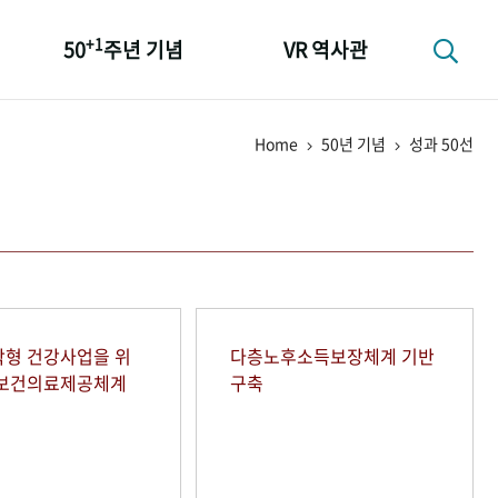
+1
50
주년 기념
VR 역사관
성과 50선
Home
50년 기념
성과 50선
숫자로 보는 50년
+1
50
주년 광장
세계와 함께 한 KIHASA
형 건강사업을 위
다층노후소득보장체계 기반
역보건의료제공체계
구축