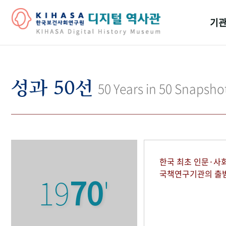
기관
걸어
기관
성과 50선
50 Years in 50 Snapsho
역대
연구원
한국 최초 인문·사
국책연구기관의 출
19
70
'