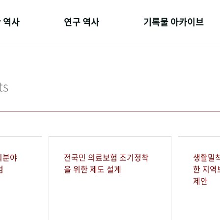
 역사
연구 역사
기록물 아카이브
온 길
정책과 연구
사진 아카이브
 변천사
키워드로 보는 연구 역사
문서 기록물
ts
 기관장
연구자들
행정박물
 사람들
간행물 변천사
영상 기록물
회분야
전국민 의료보험 조기정착
생활밀착
범
을 위한 제도 설계
한 지
제안