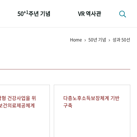
+1
50
주년 기념
VR 역사관
성과 50선
Home
50년 기념
성과 50선
숫자로 보는 50년
+1
50
주년 광장
세계와 함께 한 KIHASA
형 건강사업을 위
다층노후소득보장체계 기반
역보건의료제공체계
구축