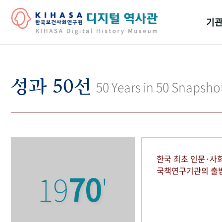
기관
걸어
기관
성과 50선
50 Years in 50 Snapsho
역대
연구원
한국 최초 인문·사
국책연구기관의 출
19
70
'