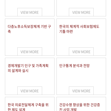
+1
성과 50선
숫자로 보는 50년
50
주년 광장
세계와 함께 한 KIHASA
VIEW MORE
VIEW MORE
VR 역사관
다층노후소득보장체계 기반 구
한국의 체계적 사회보험제도
축
기틀 마련
VIEW MORE
VIEW MORE
경제개발기 인구 및 가족계획
인구통계 분석과 전망
의 설계와 실시
VIEW MORE
VIEW MORE
한국 의료전달체계 구축을 위
건강수명 향상을 위한 건강증
한 제도 설계
진 사업 개발