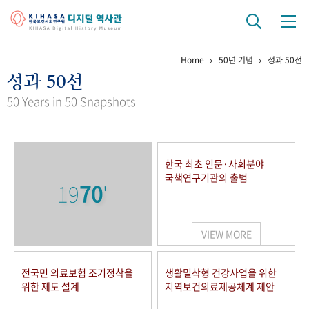
Home
50년 기념
성과 50선
기관 역사
성과 50선
걸어온 길
기관 변천사
역대 기관장
연구원 사람들
50 Years in 50 Snapshots
연구 역사
정책과 연구
키워드로 보는 연구 역사
연구자들
한국 최초 인문·사회분야
간행물 변천사
국책연구기관의 출범
19
70
'
기록물 아카이브
VIEW MORE
사진 아카이브
문서 기록물
행정박물
영상 기록물
전국민 의료보험 조기정착을
생활밀착형 건강사업을 위한
위한 제도 설계
지역보건의료제공체계 제안
+1
50
주년 기념