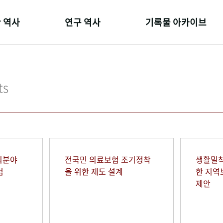
 역사
연구 역사
기록물 아카이브
온 길
정책과 연구
사진 아카이브
 변천사
키워드로 보는 연구 역사
문서 기록물
ts
 기관장
연구자들
행정박물
 사람들
간행물 변천사
영상 기록물
회분야
전국민 의료보험 조기정착
생활밀착
범
을 위한 제도 설계
한 지
제안