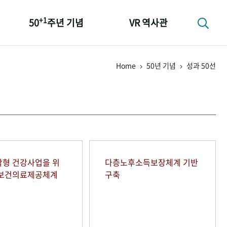
+1
50
주년 기념
VR 역사관
성과 50선
Home
50년 기념
성과 50선
숫자로 보는 50년
+1
50
주년 광장
세계와 함께 한 KIHASA
형 건강사업을 위
다층노후소득보장체계 기반
역보건의료제공체계
구축