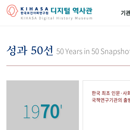
기관
걸어
기관
성과 50선
50 Years in 50 Snapsho
역대
연구원
한국 최초 인문·사
국책연구기관의 출
19
70
'