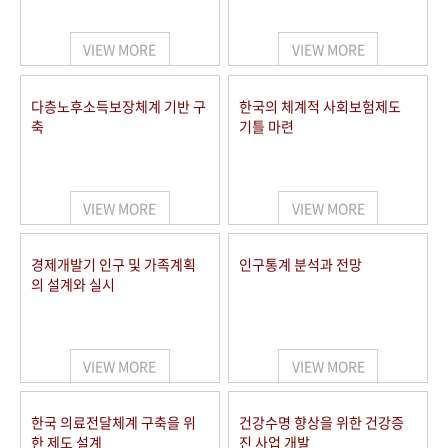
+1
성과 50선
숫자로 보는 50년
50
주년 광장
세계와 함께 한 KIHASA
VIEW MORE
VIEW MORE
VR 역사관
다층노후소득보장체계 기반 구
한국의 체계적 사회보험제도
축
기틀 마련
VIEW MORE
VIEW MORE
경제개발기 인구 및 가족계획
인구통계 분석과 전망
의 설계와 실시
VIEW MORE
VIEW MORE
한국 의료전달체계 구축을 위
건강수명 향상을 위한 건강증
한 제도 설계
진 사업 개발