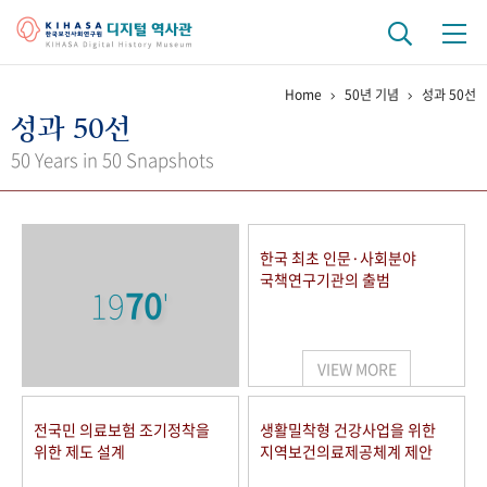
Home
50년 기념
성과 50선
기관 역사
성과 50선
걸어온 길
기관 변천사
역대 기관장
연구원 사람들
50 Years in 50 Snapshots
연구 역사
정책과 연구
키워드로 보는 연구 역사
연구자들
한국 최초 인문·사회분야
간행물 변천사
국책연구기관의 출범
19
70
'
기록물 아카이브
VIEW MORE
사진 아카이브
문서 기록물
행정박물
영상 기록물
전국민 의료보험 조기정착을
생활밀착형 건강사업을 위한
위한 제도 설계
지역보건의료제공체계 제안
+1
50
주년 기념