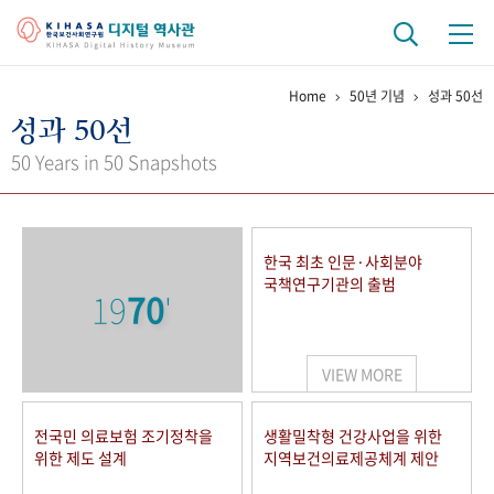
Home
50년 기념
성과 50선
기관 역사
성과 50선
걸어온 길
기관 변천사
역대 기관장
연구원 사람들
50 Years in 50 Snapshots
연구 역사
정책과 연구
키워드로 보는 연구 역사
연구자들
한국 최초 인문·사회분야
간행물 변천사
국책연구기관의 출범
19
70
'
기록물 아카이브
VIEW MORE
사진 아카이브
문서 기록물
행정박물
영상 기록물
전국민 의료보험 조기정착을
생활밀착형 건강사업을 위한
위한 제도 설계
지역보건의료제공체계 제안
+1
50
주년 기념