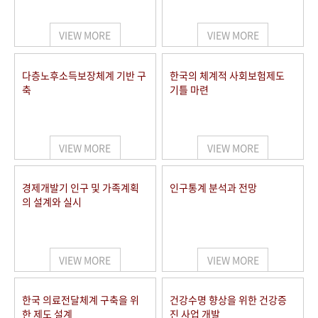
+1
성과 50선
숫자로 보는 50년
50
주년 광장
세계와 함께 한 KIHASA
VIEW MORE
VIEW MORE
VR 역사관
다층노후소득보장체계 기반 구
한국의 체계적 사회보험제도
축
기틀 마련
VIEW MORE
VIEW MORE
경제개발기 인구 및 가족계획
인구통계 분석과 전망
의 설계와 실시
VIEW MORE
VIEW MORE
한국 의료전달체계 구축을 위
건강수명 향상을 위한 건강증
한 제도 설계
진 사업 개발