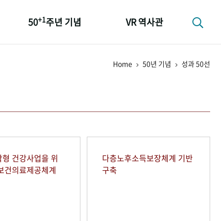
+1
50
주년 기념
VR 역사관
성과 50선
Home
50년 기념
성과 50선
숫자로 보는 50년
+1
50
주년 광장
세계와 함께 한 KIHASA
형 건강사업을 위
다층노후소득보장체계 기반
역보건의료제공체계
구축