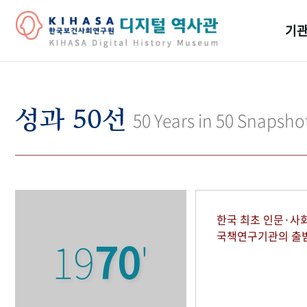
기관
걸어
기관
성과 50선
50 Years in 50 Snapsho
역대
연구원
한국 최초 인문·사
국책연구기관의 출
19
70
'