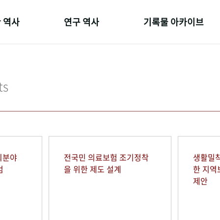
 역사
연구 역사
기록물 아카이브
온 길
정책과 연구
사진 아카이브
 변천사
키워드로 보는 연구 역사
문서 기록물
ts
 기관장
연구자들
행정박물
 사람들
간행물 변천사
영상 기록물
회분야
전국민 의료보험 조기정착
생활밀착
범
을 위한 제도 설계
한 지
제안