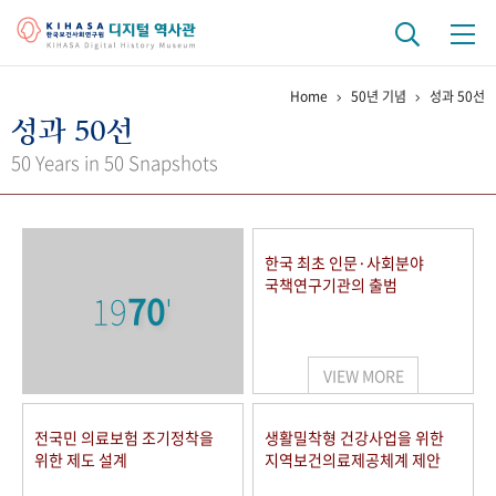
Home
50년 기념
성과 50선
기관 역사
성과 50선
걸어온 길
기관 변천사
역대 기관장
연구원 사람들
50 Years in 50 Snapshots
연구 역사
정책과 연구
키워드로 보는 연구 역사
연구자들
한국 최초 인문·사회분야
간행물 변천사
국책연구기관의 출범
19
70
'
기록물 아카이브
VIEW MORE
사진 아카이브
문서 기록물
행정박물
영상 기록물
전국민 의료보험 조기정착을
생활밀착형 건강사업을 위한
위한 제도 설계
지역보건의료제공체계 제안
+1
50
주년 기념