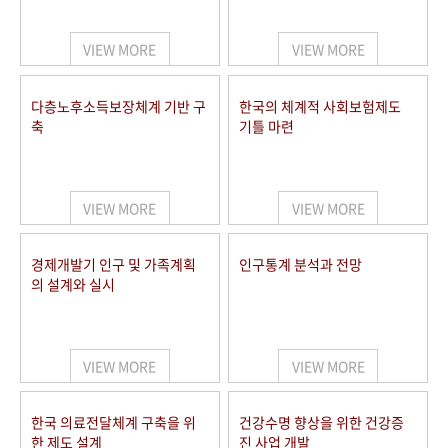
+1
성과 50선
숫자로 보는 50년
50
주년 광장
세계와 함께 한 KIHASA
VIEW MORE
VIEW MORE
VR 역사관
다층노후소득보장체계 기반 구
한국의 체계적 사회보험제도
축
기틀 마련
VIEW MORE
VIEW MORE
경제개발기 인구 및 가족계획
인구통계 분석과 전망
의 설계와 실시
VIEW MORE
VIEW MORE
한국 의료전달체계 구축을 위
건강수명 향상을 위한 건강증
한 제도 설계
진 사업 개발