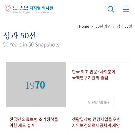
Home
50년 기념
성과 50선
기관 역사
성과 50선
걸어온 길
기관 변천사
역대 기관장
연구원 사람들
50 Years in 50 Snapshots
연구 역사
정책과 연구
키워드로 보는 연구 역사
연구자들
한국 최초 인문·사회분야
간행물 변천사
국책연구기관의 출범
19
70
'
기록물 아카이브
VIEW MORE
사진 아카이브
문서 기록물
행정박물
영상 기록물
전국민 의료보험 조기정착을
생활밀착형 건강사업을 위한
위한 제도 설계
지역보건의료제공체계 제안
+1
50
주년 기념