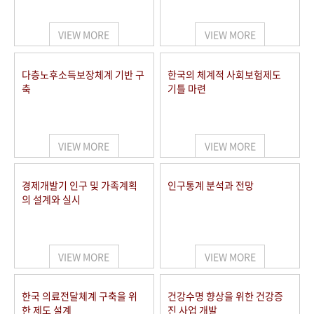
+1
성과 50선
숫자로 보는 50년
50
주년 광장
세계와 함께 한 KIHASA
VIEW MORE
VIEW MORE
VR 역사관
다층노후소득보장체계 기반 구
한국의 체계적 사회보험제도
축
기틀 마련
VIEW MORE
VIEW MORE
경제개발기 인구 및 가족계획
인구통계 분석과 전망
의 설계와 실시
VIEW MORE
VIEW MORE
한국 의료전달체계 구축을 위
건강수명 향상을 위한 건강증
한 제도 설계
진 사업 개발