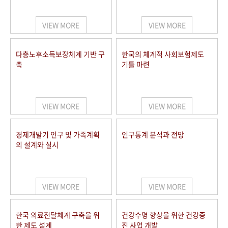
+1
성과 50선
숫자로 보는 50년
50
주년 광장
세계와 함께 한 KIHASA
VIEW MORE
VIEW MORE
VR 역사관
다층노후소득보장체계 기반 구
한국의 체계적 사회보험제도
축
기틀 마련
VIEW MORE
VIEW MORE
경제개발기 인구 및 가족계획
인구통계 분석과 전망
의 설계와 실시
VIEW MORE
VIEW MORE
한국 의료전달체계 구축을 위
건강수명 향상을 위한 건강증
한 제도 설계
진 사업 개발