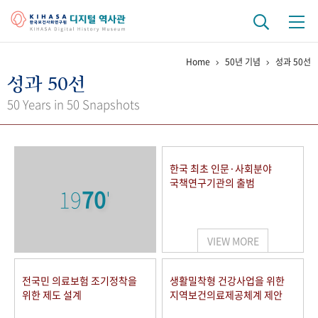
Home
50년 기념
성과 50선
기관 역사
성과 50선
걸어온 길
기관 변천사
역대 기관장
연구원 사람들
50 Years in 50 Snapshots
연구 역사
정책과 연구
키워드로 보는 연구 역사
연구자들
한국 최초 인문·사회분야
간행물 변천사
국책연구기관의 출범
19
70
'
기록물 아카이브
VIEW MORE
사진 아카이브
문서 기록물
행정박물
영상 기록물
전국민 의료보험 조기정착을
생활밀착형 건강사업을 위한
위한 제도 설계
지역보건의료제공체계 제안
+1
50
주년 기념