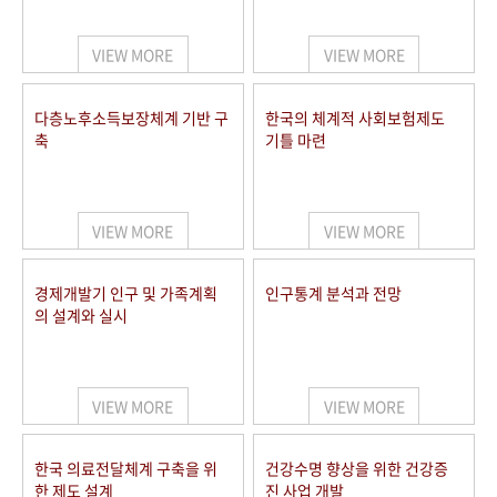
+1
성과 50선
숫자로 보는 50년
50
주년 광장
세계와 함께 한 KIHASA
VIEW MORE
VIEW MORE
VR 역사관
다층노후소득보장체계 기반 구
한국의 체계적 사회보험제도
축
기틀 마련
VIEW MORE
VIEW MORE
경제개발기 인구 및 가족계획
인구통계 분석과 전망
의 설계와 실시
VIEW MORE
VIEW MORE
한국 의료전달체계 구축을 위
건강수명 향상을 위한 건강증
한 제도 설계
진 사업 개발