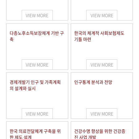
+1
성과 50선
숫자로 보는 50년
50
주년 광장
세계와 함께 한 KIHASA
VIEW MORE
VIEW MORE
VR 역사관
다층노후소득보장체계 기반 구
한국의 체계적 사회보험제도
축
기틀 마련
VIEW MORE
VIEW MORE
경제개발기 인구 및 가족계획
인구통계 분석과 전망
의 설계와 실시
VIEW MORE
VIEW MORE
한국 의료전달체계 구축을 위
건강수명 향상을 위한 건강증
한 제도 설계
진 사업 개발