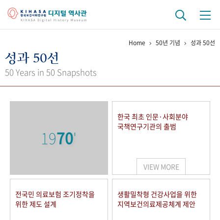
Home
50년 기념
성과 50선
기관 역사
성과 50선
걸어온 길
기관 변천사
역대 기관장
연구원 사람들
50 Years in 50 Snapshots
연구 역사
정책과 연구
키워드로 보는 연구 역사
연구자들
한국 최초 인문·사회분야
간행물 변천사
국책연구기관의 출범
19
70
'
기록물 아카이브
VIEW MORE
사진 아카이브
문서 기록물
행정박물
영상 기록물
전국민 의료보험 조기정착을
생활밀착형 건강사업을 위한
위한 제도 설계
지역보건의료제공체계 제안
+1
50
주년 기념