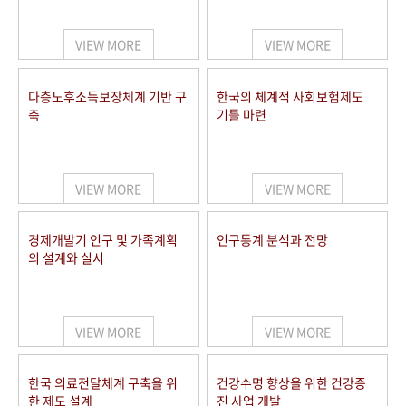
+1
성과 50선
숫자로 보는 50년
50
주년 광장
세계와 함께 한 KIHASA
VIEW MORE
VIEW MORE
VR 역사관
다층노후소득보장체계 기반 구
한국의 체계적 사회보험제도
축
기틀 마련
VIEW MORE
VIEW MORE
경제개발기 인구 및 가족계획
인구통계 분석과 전망
의 설계와 실시
VIEW MORE
VIEW MORE
한국 의료전달체계 구축을 위
건강수명 향상을 위한 건강증
한 제도 설계
진 사업 개발