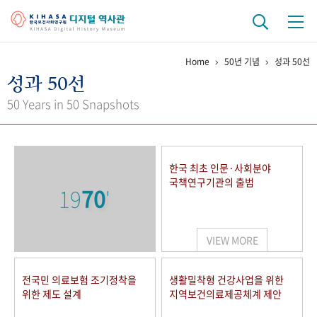
Home
50년 기념
성과 50선
기관 역사
성과 50선
걸어온 길
기관 변천사
역대 기관장
연구원 사람들
50 Years in 50 Snapshots
연구 역사
정책과 연구
키워드로 보는 연구 역사
연구자들
한국 최초 인문·사회분야
간행물 변천사
국책연구기관의 출범
19
70
'
기록물 아카이브
VIEW MORE
사진 아카이브
문서 기록물
행정박물
영상 기록물
전국민 의료보험 조기정착을
생활밀착형 건강사업을 위한
위한 제도 설계
지역보건의료제공체계 제안
+1
50
주년 기념