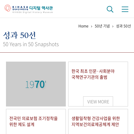
Home
50년 기념
성과 50선
기관 역사
성과 50선
걸어온 길
기관 변천사
역대 기관장
연구원 사람들
50 Years in 50 Snapshots
연구 역사
정책과 연구
키워드로 보는 연구 역사
연구자들
한국 최초 인문·사회분야
간행물 변천사
국책연구기관의 출범
19
70
'
기록물 아카이브
VIEW MORE
사진 아카이브
문서 기록물
행정박물
영상 기록물
전국민 의료보험 조기정착을
생활밀착형 건강사업을 위한
위한 제도 설계
지역보건의료제공체계 제안
+1
50
주년 기념