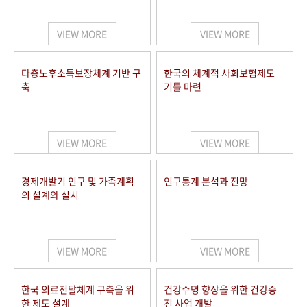
+1
성과 50선
숫자로 보는 50년
50
주년 광장
세계와 함께 한 KIHASA
VIEW MORE
VIEW MORE
VR 역사관
다층노후소득보장체계 기반 구
한국의 체계적 사회보험제도
축
기틀 마련
VIEW MORE
VIEW MORE
경제개발기 인구 및 가족계획
인구통계 분석과 전망
의 설계와 실시
VIEW MORE
VIEW MORE
한국 의료전달체계 구축을 위
건강수명 향상을 위한 건강증
한 제도 설계
진 사업 개발