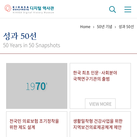
Home
50년 기념
성과 50선
기관 역사
성과 50선
걸어온 길
기관 변천사
역대 기관장
연구원 사람들
50 Years in 50 Snapshots
연구 역사
정책과 연구
키워드로 보는 연구 역사
연구자들
한국 최초 인문·사회분야
간행물 변천사
국책연구기관의 출범
19
70
'
기록물 아카이브
VIEW MORE
사진 아카이브
문서 기록물
행정박물
영상 기록물
전국민 의료보험 조기정착을
생활밀착형 건강사업을 위한
위한 제도 설계
지역보건의료제공체계 제안
+1
50
주년 기념