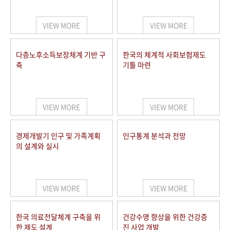
+1
성과 50선
숫자로 보는 50년
50
주년 광장
세계와 함께 한 KIHASA
VIEW MORE
VIEW MORE
VR 역사관
다층노후소득보장체계 기반 구
한국의 체계적 사회보험제도
축
기틀 마련
VIEW MORE
VIEW MORE
경제개발기 인구 및 가족계획
인구통계 분석과 전망
의 설계와 실시
VIEW MORE
VIEW MORE
한국 의료전달체계 구축을 위
건강수명 향상을 위한 건강증
한 제도 설계
진 사업 개발