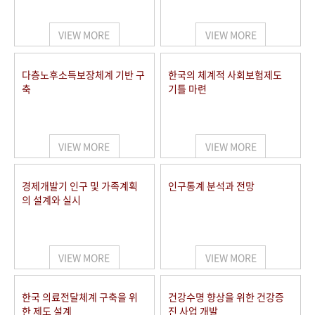
+1
성과 50선
숫자로 보는 50년
50
주년 광장
세계와 함께 한 KIHASA
VIEW MORE
VIEW MORE
VR 역사관
다층노후소득보장체계 기반 구
한국의 체계적 사회보험제도
축
기틀 마련
VIEW MORE
VIEW MORE
경제개발기 인구 및 가족계획
인구통계 분석과 전망
의 설계와 실시
VIEW MORE
VIEW MORE
한국 의료전달체계 구축을 위
건강수명 향상을 위한 건강증
한 제도 설계
진 사업 개발