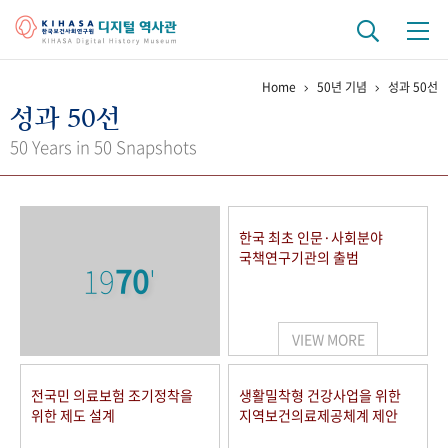
Home
50년 기념
성과 50선
기관 역사
성과 50선
걸어온 길
기관 변천사
역대 기관장
연구원 사람들
50 Years in 50 Snapshots
연구 역사
정책과 연구
키워드로 보는 연구 역사
연구자들
한국 최초 인문·사회분야
간행물 변천사
국책연구기관의 출범
19
70
'
기록물 아카이브
VIEW MORE
사진 아카이브
문서 기록물
행정박물
영상 기록물
전국민 의료보험 조기정착을
생활밀착형 건강사업을 위한
위한 제도 설계
지역보건의료제공체계 제안
+1
50
주년 기념