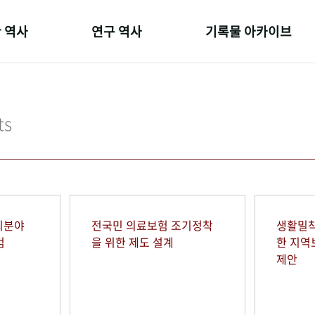
 역사
연구 역사
기록물 아카이브
온 길
정책과 연구
사진 아카이브
 변천사
키워드로 보는 연구 역사
문서 기록물
ts
 기관장
연구자들
행정박물
 사람들
간행물 변천사
영상 기록물
회분야
전국민 의료보험 조기정착
생활밀착
범
을 위한 제도 설계
한 지
제안