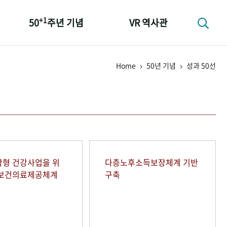
+1
50
주년 기념
VR 역사관
성과 50선
Home
50년 기념
성과 50선
숫자로 보는 50년
+1
50
주년 광장
세계와 함께 한 KIHASA
형 건강사업을 위
다층노후소득보장체계 기반
역보건의료제공체계
구축