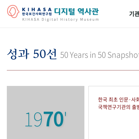
기관
걸어
기관
성과 50선
50 Years in 50 Snapsho
역대
연구원
한국 최초 인문·사
국책연구기관의 출
19
70
'