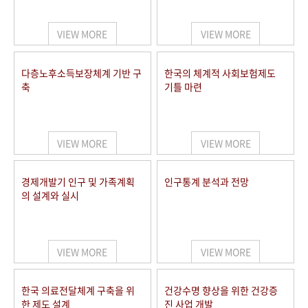
+1
성과 50선
숫자로 보는 50년
50
주년 광장
세계와 함께 한 KIHASA
VIEW MORE
VIEW MORE
VR 역사관
다층노후소득보장체계 기반 구
한국의 체계적 사회보험제도
축
기틀 마련
VIEW MORE
VIEW MORE
경제개발기 인구 및 가족계획
인구통계 분석과 전망
의 설계와 실시
VIEW MORE
VIEW MORE
한국 의료전달체계 구축을 위
건강수명 향상을 위한 건강증
한 제도 설계
진 사업 개발