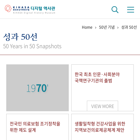
Home
50년 기념
성과 50선
기관 역사
성과 50선
걸어온 길
기관 변천사
역대 기관장
연구원 사람들
50 Years in 50 Snapshots
연구 역사
정책과 연구
키워드로 보는 연구 역사
연구자들
한국 최초 인문·사회분야
간행물 변천사
국책연구기관의 출범
19
70
'
기록물 아카이브
VIEW MORE
사진 아카이브
문서 기록물
행정박물
영상 기록물
전국민 의료보험 조기정착을
생활밀착형 건강사업을 위한
위한 제도 설계
지역보건의료제공체계 제안
+1
50
주년 기념