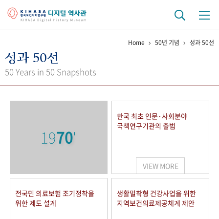
Home
50년 기념
성과 50선
기관 역사
성과 50선
걸어온 길
기관 변천사
역대 기관장
연구원 사람들
50 Years in 50 Snapshots
연구 역사
정책과 연구
키워드로 보는 연구 역사
연구자들
한국 최초 인문·사회분야
간행물 변천사
국책연구기관의 출범
19
70
'
기록물 아카이브
VIEW MORE
사진 아카이브
문서 기록물
행정박물
영상 기록물
전국민 의료보험 조기정착을
생활밀착형 건강사업을 위한
위한 제도 설계
지역보건의료제공체계 제안
+1
50
주년 기념