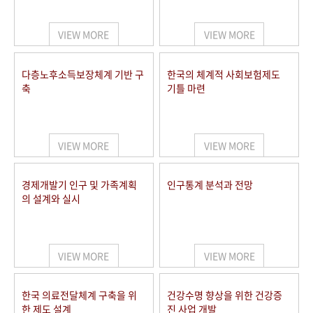
+1
성과 50선
숫자로 보는 50년
50
주년 광장
세계와 함께 한 KIHASA
VIEW MORE
VIEW MORE
VR 역사관
다층노후소득보장체계 기반 구
한국의 체계적 사회보험제도
축
기틀 마련
VIEW MORE
VIEW MORE
경제개발기 인구 및 가족계획
인구통계 분석과 전망
의 설계와 실시
VIEW MORE
VIEW MORE
한국 의료전달체계 구축을 위
건강수명 향상을 위한 건강증
한 제도 설계
진 사업 개발