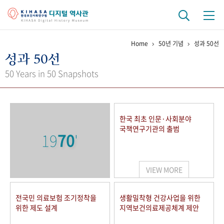
Home
50년 기념
성과 50선
기관 역사
성과 50선
걸어온 길
기관 변천사
역대 기관장
연구원 사람들
50 Years in 50 Snapshots
연구 역사
정책과 연구
키워드로 보는 연구 역사
연구자들
한국 최초 인문·사회분야
간행물 변천사
국책연구기관의 출범
19
70
'
기록물 아카이브
VIEW MORE
사진 아카이브
문서 기록물
행정박물
영상 기록물
전국민 의료보험 조기정착을
생활밀착형 건강사업을 위한
위한 제도 설계
지역보건의료제공체계 제안
+1
50
주년 기념