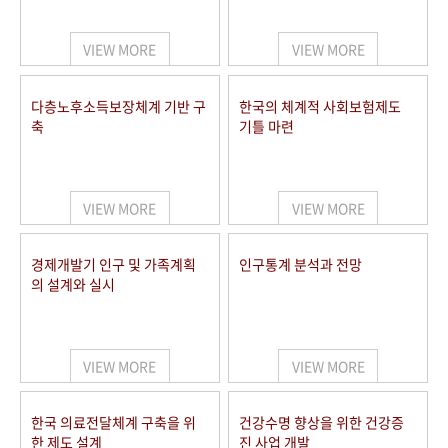
+1
성과 50선
숫자로 보는 50년
50
주년 광장
세계와 함께 한 KIHASA
VIEW MORE
VIEW MORE
VR 역사관
다층노후소득보장체계 기반 구
한국의 체계적 사회보험제도
축
기틀 마련
VIEW MORE
VIEW MORE
경제개발기 인구 및 가족계획
인구통계 분석과 전망
의 설계와 실시
VIEW MORE
VIEW MORE
한국 의료전달체계 구축을 위
건강수명 향상을 위한 건강증
한 제도 설계
진 사업 개발