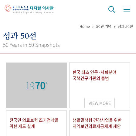
Home
50년 기념
성과 50선
기관 역사
성과 50선
걸어온 길
기관 변천사
역대 기관장
연구원 사람들
50 Years in 50 Snapshots
연구 역사
정책과 연구
키워드로 보는 연구 역사
연구자들
한국 최초 인문·사회분야
간행물 변천사
국책연구기관의 출범
19
70
'
기록물 아카이브
VIEW MORE
사진 아카이브
문서 기록물
행정박물
영상 기록물
전국민 의료보험 조기정착을
생활밀착형 건강사업을 위한
위한 제도 설계
지역보건의료제공체계 제안
+1
50
주년 기념