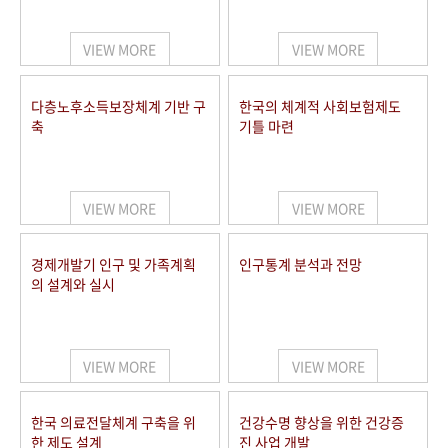
+1
성과 50선
숫자로 보는 50년
50
주년 광장
세계와 함께 한 KIHASA
VIEW MORE
VIEW MORE
VR 역사관
다층노후소득보장체계 기반 구
한국의 체계적 사회보험제도
축
기틀 마련
VIEW MORE
VIEW MORE
경제개발기 인구 및 가족계획
인구통계 분석과 전망
의 설계와 실시
VIEW MORE
VIEW MORE
한국 의료전달체계 구축을 위
건강수명 향상을 위한 건강증
한 제도 설계
진 사업 개발