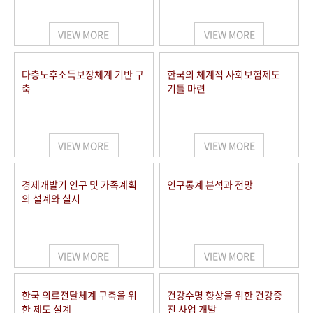
+1
성과 50선
숫자로 보는 50년
50
주년 광장
세계와 함께 한 KIHASA
VIEW MORE
VIEW MORE
VR 역사관
다층노후소득보장체계 기반 구
한국의 체계적 사회보험제도
축
기틀 마련
VIEW MORE
VIEW MORE
경제개발기 인구 및 가족계획
인구통계 분석과 전망
의 설계와 실시
VIEW MORE
VIEW MORE
한국 의료전달체계 구축을 위
건강수명 향상을 위한 건강증
한 제도 설계
진 사업 개발