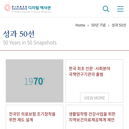
Home
50년 기념
성과 50선
기관 역사
성과 50선
걸어온 길
기관 변천사
역대 기관장
연구원 사람들
50 Years in 50 Snapshots
연구 역사
정책과 연구
키워드로 보는 연구 역사
연구자들
한국 최초 인문·사회분야
간행물 변천사
국책연구기관의 출범
19
70
'
기록물 아카이브
VIEW MORE
사진 아카이브
문서 기록물
행정박물
영상 기록물
전국민 의료보험 조기정착을
생활밀착형 건강사업을 위한
위한 제도 설계
지역보건의료제공체계 제안
+1
50
주년 기념