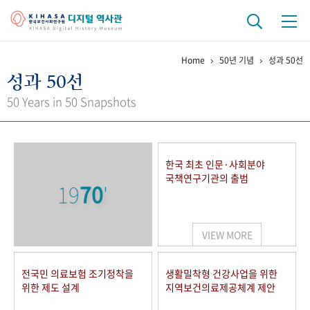
Home
50년 기념
성과 50선
기관 역사
성과 50선
걸어온 길
기관 변천사
역대 기관장
연구원 사람들
50 Years in 50 Snapshots
연구 역사
정책과 연구
키워드로 보는 연구 역사
연구자들
한국 최초 인문·사회분야
간행물 변천사
국책연구기관의 출범
19
70
'
기록물 아카이브
VIEW MORE
사진 아카이브
문서 기록물
행정박물
영상 기록물
전국민 의료보험 조기정착을
생활밀착형 건강사업을 위한
위한 제도 설계
지역보건의료제공체계 제안
+1
50
주년 기념