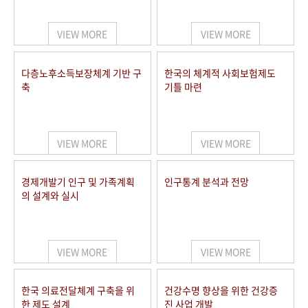
+1
성과 50선
숫자로 보는 50년
50
주년 광장
세계와 함께 한 KIHASA
VIEW MORE
VIEW MORE
VR 역사관
다층노후소득보장체계 기반 구
한국의 체계적 사회보험제도
축
기틀 마련
VIEW MORE
VIEW MORE
경제개발기 인구 및 가족계획
인구통계 분석과 전망
의 설계와 실시
VIEW MORE
VIEW MORE
한국 의료전달체계 구축을 위
건강수명 향상을 위한 건강증
한 제도 설계
진 사업 개발