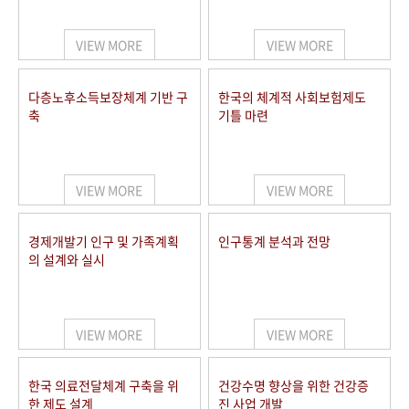
+1
성과 50선
숫자로 보는 50년
50
주년 광장
세계와 함께 한 KIHASA
VIEW MORE
VIEW MORE
VR 역사관
다층노후소득보장체계 기반 구
한국의 체계적 사회보험제도
축
기틀 마련
VIEW MORE
VIEW MORE
경제개발기 인구 및 가족계획
인구통계 분석과 전망
의 설계와 실시
VIEW MORE
VIEW MORE
한국 의료전달체계 구축을 위
건강수명 향상을 위한 건강증
한 제도 설계
진 사업 개발