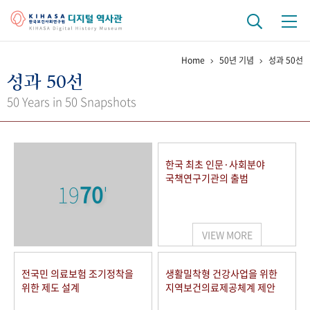
Home
50년 기념
성과 50선
기관 역사
성과 50선
걸어온 길
기관 변천사
역대 기관장
연구원 사람들
50 Years in 50 Snapshots
연구 역사
정책과 연구
키워드로 보는 연구 역사
연구자들
한국 최초 인문·사회분야
간행물 변천사
국책연구기관의 출범
19
70
'
기록물 아카이브
VIEW MORE
사진 아카이브
문서 기록물
행정박물
영상 기록물
전국민 의료보험 조기정착을
생활밀착형 건강사업을 위한
위한 제도 설계
지역보건의료제공체계 제안
+1
50
주년 기념