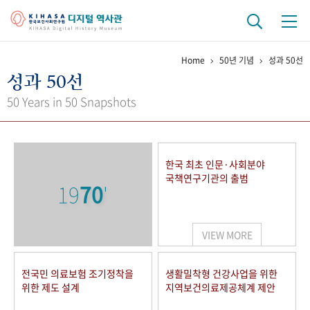
Home
50년 기념
성과 50선
기관 역사
성과 50선
걸어온 길
기관 변천사
역대 기관장
연구원 사람들
50 Years in 50 Snapshots
연구 역사
정책과 연구
키워드로 보는 연구 역사
연구자들
한국 최초 인문·사회분야
간행물 변천사
국책연구기관의 출범
19
70
'
기록물 아카이브
VIEW MORE
사진 아카이브
문서 기록물
행정박물
영상 기록물
전국민 의료보험 조기정착을
생활밀착형 건강사업을 위한
위한 제도 설계
지역보건의료제공체계 제안
+1
50
주년 기념