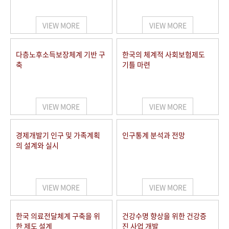
+1
성과 50선
숫자로 보는 50년
50
주년 광장
세계와 함께 한 KIHASA
VIEW MORE
VIEW MORE
VR 역사관
다층노후소득보장체계 기반 구
한국의 체계적 사회보험제도
축
기틀 마련
VIEW MORE
VIEW MORE
경제개발기 인구 및 가족계획
인구통계 분석과 전망
의 설계와 실시
VIEW MORE
VIEW MORE
한국 의료전달체계 구축을 위
건강수명 향상을 위한 건강증
한 제도 설계
진 사업 개발