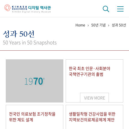
Home
50년 기념
성과 50선
기관 역사
성과 50선
걸어온 길
기관 변천사
역대 기관장
연구원 사람들
50 Years in 50 Snapshots
연구 역사
정책과 연구
키워드로 보는 연구 역사
연구자들
한국 최초 인문·사회분야
간행물 변천사
국책연구기관의 출범
19
70
'
기록물 아카이브
VIEW MORE
사진 아카이브
문서 기록물
행정박물
영상 기록물
전국민 의료보험 조기정착을
생활밀착형 건강사업을 위한
위한 제도 설계
지역보건의료제공체계 제안
+1
50
주년 기념