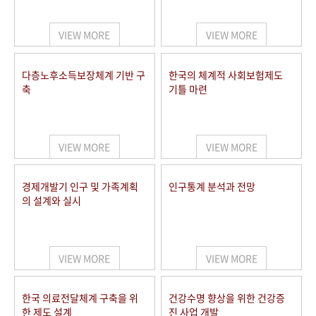
+1
성과 50선
숫자로 보는 50년
50
주년 광장
세계와 함께 한 KIHASA
VIEW MORE
VIEW MORE
VR 역사관
다층노후소득보장체계 기반 구
한국의 체계적 사회보험제도
축
기틀 마련
VIEW MORE
VIEW MORE
경제개발기 인구 및 가족계획
인구통계 분석과 전망
의 설계와 실시
VIEW MORE
VIEW MORE
한국 의료전달체계 구축을 위
건강수명 향상을 위한 건강증
한 제도 설계
진 사업 개발