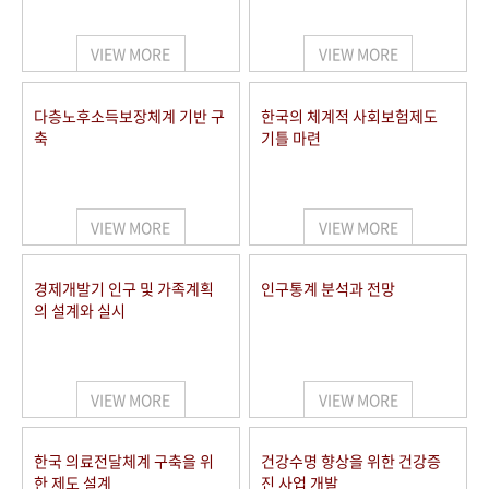
+1
성과 50선
숫자로 보는 50년
50
주년 광장
세계와 함께 한 KIHASA
VIEW MORE
VIEW MORE
VR 역사관
다층노후소득보장체계 기반 구
한국의 체계적 사회보험제도
축
기틀 마련
VIEW MORE
VIEW MORE
경제개발기 인구 및 가족계획
인구통계 분석과 전망
의 설계와 실시
VIEW MORE
VIEW MORE
한국 의료전달체계 구축을 위
건강수명 향상을 위한 건강증
한 제도 설계
진 사업 개발