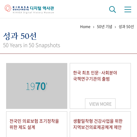
Home
50년 기념
성과 50선
기관 역사
성과 50선
걸어온 길
기관 변천사
역대 기관장
연구원 사람들
50 Years in 50 Snapshots
연구 역사
정책과 연구
키워드로 보는 연구 역사
연구자들
한국 최초 인문·사회분야
간행물 변천사
국책연구기관의 출범
19
70
'
기록물 아카이브
VIEW MORE
사진 아카이브
문서 기록물
행정박물
영상 기록물
전국민 의료보험 조기정착을
생활밀착형 건강사업을 위한
위한 제도 설계
지역보건의료제공체계 제안
+1
50
주년 기념