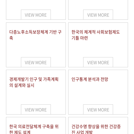
+1
성과 50선
숫자로 보는 50년
50
주년 광장
세계와 함께 한 KIHASA
VIEW MORE
VIEW MORE
VR 역사관
다층노후소득보장체계 기반 구
한국의 체계적 사회보험제도
축
기틀 마련
VIEW MORE
VIEW MORE
경제개발기 인구 및 가족계획
인구통계 분석과 전망
의 설계와 실시
VIEW MORE
VIEW MORE
한국 의료전달체계 구축을 위
건강수명 향상을 위한 건강증
한 제도 설계
진 사업 개발