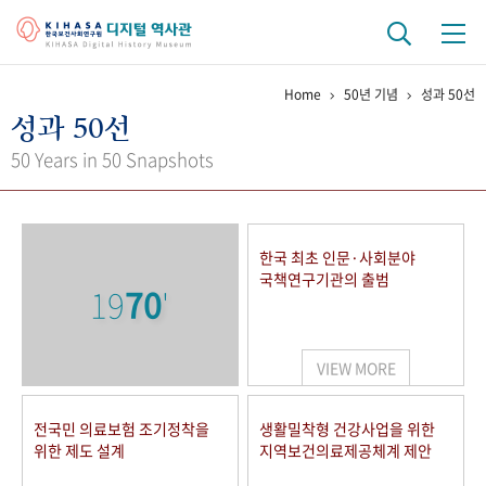
Home
50년 기념
성과 50선
기관 역사
성과 50선
걸어온 길
기관 변천사
역대 기관장
연구원 사람들
50 Years in 50 Snapshots
연구 역사
정책과 연구
키워드로 보는 연구 역사
연구자들
한국 최초 인문·사회분야
간행물 변천사
국책연구기관의 출범
19
70
'
기록물 아카이브
VIEW MORE
사진 아카이브
문서 기록물
행정박물
영상 기록물
전국민 의료보험 조기정착을
생활밀착형 건강사업을 위한
위한 제도 설계
지역보건의료제공체계 제안
+1
50
주년 기념