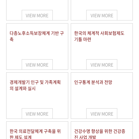
+1
성과 50선
숫자로 보는 50년
50
주년 광장
세계와 함께 한 KIHASA
VIEW MORE
VIEW MORE
VR 역사관
다층노후소득보장체계 기반 구
한국의 체계적 사회보험제도
축
기틀 마련
VIEW MORE
VIEW MORE
경제개발기 인구 및 가족계획
인구통계 분석과 전망
의 설계와 실시
VIEW MORE
VIEW MORE
한국 의료전달체계 구축을 위
건강수명 향상을 위한 건강증
한 제도 설계
진 사업 개발