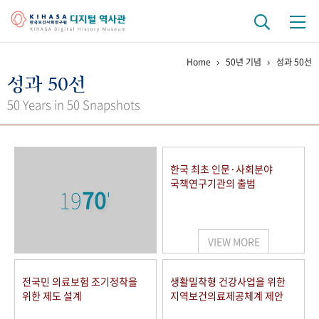
Home
50년 기념
성과 50선
기관 역사
성과 50선
걸어온 길
기관 변천사
역대 기관장
연구원 사람들
50 Years in 50 Snapshots
연구 역사
정책과 연구
키워드로 보는 연구 역사
연구자들
한국 최초 인문·사회분야
간행물 변천사
국책연구기관의 출범
19
70
'
기록물 아카이브
VIEW MORE
사진 아카이브
문서 기록물
행정박물
영상 기록물
전국민 의료보험 조기정착을
생활밀착형 건강사업을 위한
위한 제도 설계
지역보건의료제공체계 제안
+1
50
주년 기념