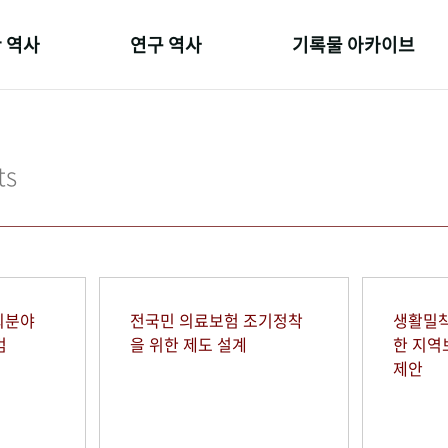
 역사
연구 역사
기록물 아카이브
온 길
정책과 연구
사진 아카이브
 변천사
키워드로 보는 연구 역사
문서 기록물
ts
 기관장
연구자들
행정박물
 사람들
간행물 변천사
영상 기록물
회분야
전국민 의료보험 조기정착
생활밀착
범
을 위한 제도 설계
한 지
제안