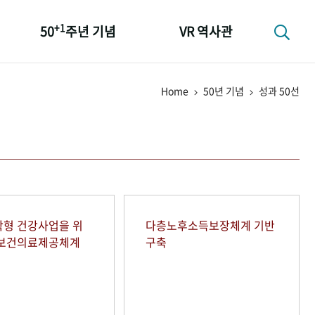
+1
50
주년 기념
VR 역사관
성과 50선
Home
50년 기념
성과 50선
숫자로 보는 50년
+1
50
주년 광장
세계와 함께 한 KIHASA
형 건강사업을 위
다층노후소득보장체계 기반
역보건의료제공체계
구축