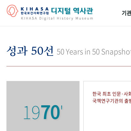
기관
걸어
기관
성과 50선
50 Years in 50 Snapsho
역대
연구원
한국 최초 인문·사
국책연구기관의 출
19
70
'