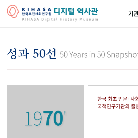
기관
걸어
기관
성과 50선
50 Years in 50 Snapsho
역대
연구원
한국 최초 인문·사
국책연구기관의 출
19
70
'