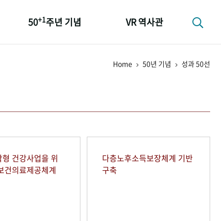
+1
50
주년 기념
VR 역사관
성과 50선
Home
50년 기념
성과 50선
숫자로 보는 50년
+1
50
주년 광장
세계와 함께 한 KIHASA
형 건강사업을 위
다층노후소득보장체계 기반
역보건의료제공체계
구축