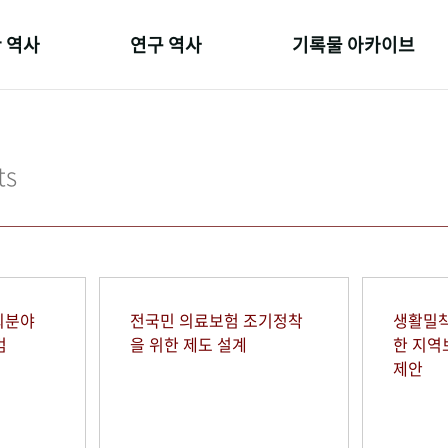
 역사
연구 역사
기록물 아카이브
온 길
정책과 연구
사진 아카이브
 변천사
키워드로 보는 연구 역사
문서 기록물
ts
 기관장
연구자들
행정박물
 사람들
간행물 변천사
영상 기록물
회분야
전국민 의료보험 조기정착
생활밀착
범
을 위한 제도 설계
한 지
제안