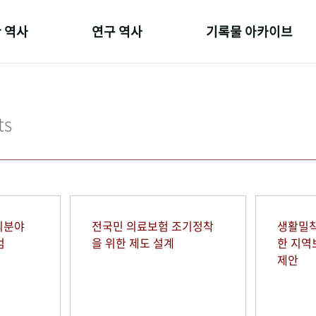
 역사
연구 역사
기록물 아카이브
온 길
정책과 연구
사진 아카이브
 변천사
키워드로 보는 연구 역사
문서 기록물
ts
 기관장
연구자들
행정박물
 사람들
간행물 변천사
영상 기록물
회분야
전국민 의료보험 조기정착
생활밀착
범
을 위한 제도 설계
한 지
제안