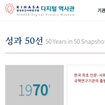
기관
걸어
기관
성과 50선
50 Years in 50 Snapsho
역대
연구원
한국 최초 인문·사
국책연구기관의 출
19
70
'