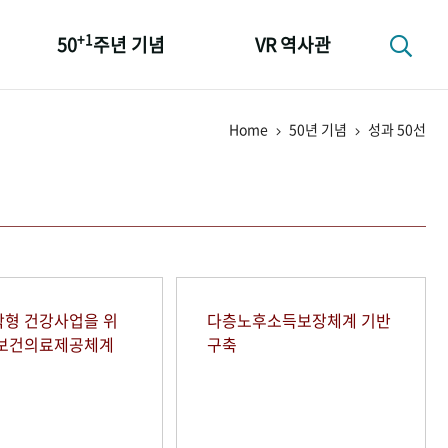
+1
50
주년 기념
VR 역사관
성과 50선
Home
50년 기념
성과 50선
숫자로 보는 50년
+1
50
주년 광장
세계와 함께 한 KIHASA
형 건강사업을 위
다층노후소득보장체계 기반
역보건의료제공체계
구축