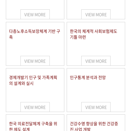
+1
성과 50선
숫자로 보는 50년
50
주년 광장
세계와 함께 한 KIHASA
VIEW MORE
VIEW MORE
VR 역사관
다층노후소득보장체계 기반 구
한국의 체계적 사회보험제도
축
기틀 마련
VIEW MORE
VIEW MORE
경제개발기 인구 및 가족계획
인구통계 분석과 전망
의 설계와 실시
VIEW MORE
VIEW MORE
한국 의료전달체계 구축을 위
건강수명 향상을 위한 건강증
한 제도 설계
진 사업 개발