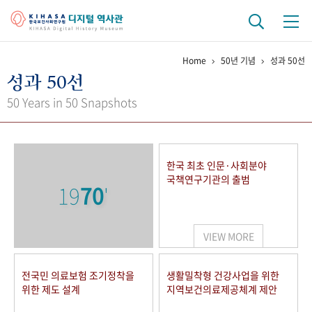
Home
50년 기념
성과 50선
기관 역사
성과 50선
걸어온 길
기관 변천사
역대 기관장
연구원 사람들
50 Years in 50 Snapshots
연구 역사
정책과 연구
키워드로 보는 연구 역사
연구자들
한국 최초 인문·사회분야
간행물 변천사
국책연구기관의 출범
19
70
'
기록물 아카이브
VIEW MORE
사진 아카이브
문서 기록물
행정박물
영상 기록물
전국민 의료보험 조기정착을
생활밀착형 건강사업을 위한
위한 제도 설계
지역보건의료제공체계 제안
+1
50
주년 기념