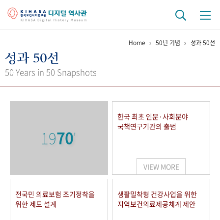
Home
50년 기념
성과 50선
기관 역사
성과 50선
걸어온 길
기관 변천사
역대 기관장
연구원 사람들
50 Years in 50 Snapshots
연구 역사
정책과 연구
키워드로 보는 연구 역사
연구자들
한국 최초 인문·사회분야
간행물 변천사
국책연구기관의 출범
19
70
'
기록물 아카이브
VIEW MORE
사진 아카이브
문서 기록물
행정박물
영상 기록물
전국민 의료보험 조기정착을
생활밀착형 건강사업을 위한
위한 제도 설계
지역보건의료제공체계 제안
+1
50
주년 기념