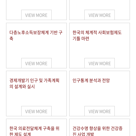
+1
성과 50선
숫자로 보는 50년
50
주년 광장
세계와 함께 한 KIHASA
VIEW MORE
VIEW MORE
VR 역사관
다층노후소득보장체계 기반 구
한국의 체계적 사회보험제도
축
기틀 마련
VIEW MORE
VIEW MORE
경제개발기 인구 및 가족계획
인구통계 분석과 전망
의 설계와 실시
VIEW MORE
VIEW MORE
한국 의료전달체계 구축을 위
건강수명 향상을 위한 건강증
한 제도 설계
진 사업 개발