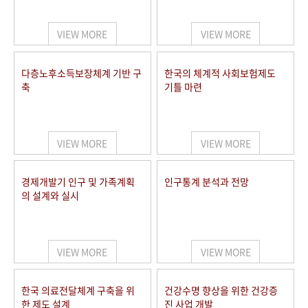
+1
성과 50선
숫자로 보는 50년
50
주년 광장
세계와 함께 한 KIHASA
VIEW MORE
VIEW MORE
VR 역사관
다층노후소득보장체계 기반 구
한국의 체계적 사회보험제도
축
기틀 마련
VIEW MORE
VIEW MORE
경제개발기 인구 및 가족계획
인구통계 분석과 전망
의 설계와 실시
VIEW MORE
VIEW MORE
한국 의료전달체계 구축을 위
건강수명 향상을 위한 건강증
한 제도 설계
진 사업 개발