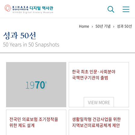
Home
50년 기념
성과 50선
기관 역사
성과 50선
걸어온 길
기관 변천사
역대 기관장
연구원 사람들
50 Years in 50 Snapshots
연구 역사
정책과 연구
키워드로 보는 연구 역사
연구자들
한국 최초 인문·사회분야
간행물 변천사
국책연구기관의 출범
19
70
'
기록물 아카이브
VIEW MORE
사진 아카이브
문서 기록물
행정박물
영상 기록물
전국민 의료보험 조기정착을
생활밀착형 건강사업을 위한
위한 제도 설계
지역보건의료제공체계 제안
+1
50
주년 기념