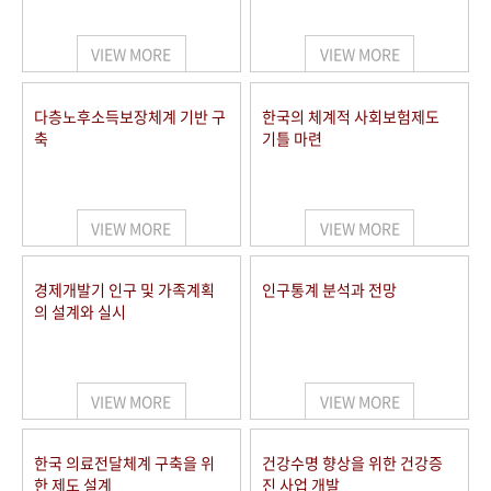
+1
성과 50선
숫자로 보는 50년
50
주년 광장
세계와 함께 한 KIHASA
VIEW MORE
VIEW MORE
VR 역사관
다층노후소득보장체계 기반 구
한국의 체계적 사회보험제도
축
기틀 마련
VIEW MORE
VIEW MORE
경제개발기 인구 및 가족계획
인구통계 분석과 전망
의 설계와 실시
VIEW MORE
VIEW MORE
한국 의료전달체계 구축을 위
건강수명 향상을 위한 건강증
한 제도 설계
진 사업 개발