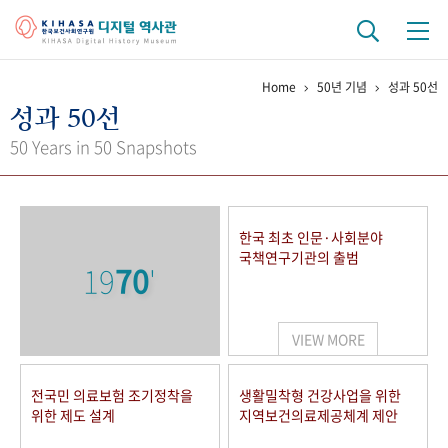
Home
50년 기념
성과 50선
기관 역사
성과 50선
걸어온 길
기관 변천사
역대 기관장
연구원 사람들
50 Years in 50 Snapshots
연구 역사
정책과 연구
키워드로 보는 연구 역사
연구자들
한국 최초 인문·사회분야
간행물 변천사
국책연구기관의 출범
19
70
'
기록물 아카이브
VIEW MORE
사진 아카이브
문서 기록물
행정박물
영상 기록물
전국민 의료보험 조기정착을
생활밀착형 건강사업을 위한
위한 제도 설계
지역보건의료제공체계 제안
+1
50
주년 기념