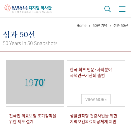
Home
50년 기념
성과 50선
기관 역사
성과 50선
걸어온 길
기관 변천사
역대 기관장
연구원 사람들
50 Years in 50 Snapshots
연구 역사
정책과 연구
키워드로 보는 연구 역사
연구자들
한국 최초 인문·사회분야
간행물 변천사
국책연구기관의 출범
19
70
'
기록물 아카이브
VIEW MORE
사진 아카이브
문서 기록물
행정박물
영상 기록물
전국민 의료보험 조기정착을
생활밀착형 건강사업을 위한
위한 제도 설계
지역보건의료제공체계 제안
+1
50
주년 기념