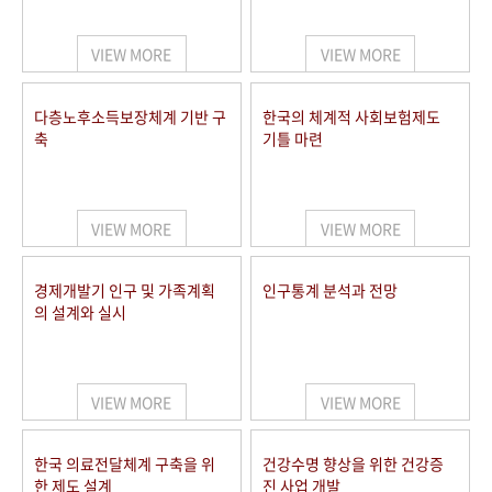
+1
성과 50선
숫자로 보는 50년
50
주년 광장
세계와 함께 한 KIHASA
VIEW MORE
VIEW MORE
VR 역사관
다층노후소득보장체계 기반 구
한국의 체계적 사회보험제도
축
기틀 마련
VIEW MORE
VIEW MORE
경제개발기 인구 및 가족계획
인구통계 분석과 전망
의 설계와 실시
VIEW MORE
VIEW MORE
한국 의료전달체계 구축을 위
건강수명 향상을 위한 건강증
한 제도 설계
진 사업 개발