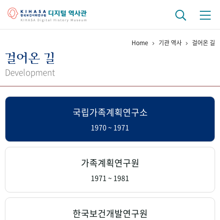
Home
기관 역사
걸어온 길
기관 역사
걸어온 길
걸어온 길
기관 변천사
역대 기관장
연구원 사람들
Development
연구 역사
국립가족계획연구소
정책과 연구
키워드로 보는 연구 역사
연구자들
간행물 변천사
1970 ~ 1971
기록물 아카이브
가족계획연구원
사진 아카이브
문서 기록물
행정박물
영상 기록물
1971 ~ 1981
+1
50
주년 기념
한국보건개발연구원