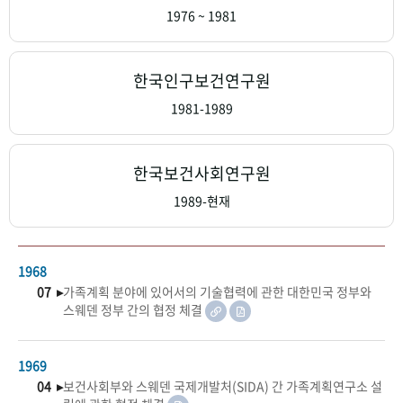
+1
성과 50선
숫자로 보는 50년
50
주년 광장
1976 ~ 1981
세계와 함께 한 KIHASA
한국인구보건연구원
VR 역사관
1981-1989
한국보건사회연구원
1989-현재
1968
07 ▸
가족계획 분야에 있어서의 기술협력에 관한 대한민국 정부와
스웨덴 정부 간의 협정 체결
1969
04 ▸
보건사회부와 스웨덴 국제개발처(SIDA) 간 가족계획연구소 설